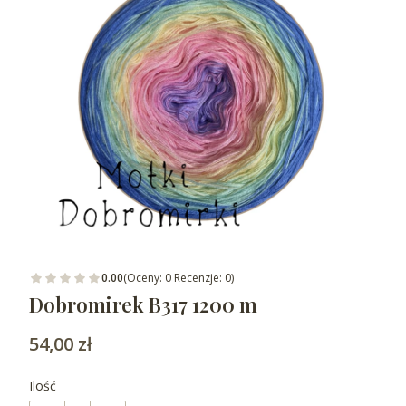
0.00
(Oceny: 0 Recenzje: 0)
Dobromirek B317 1200 m
Cena
54,00 zł
Ilość