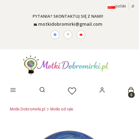
polski
zł
PYTANIA? SKONTAKTUJ SIĘ Z NAMI!
motkidobromirki@gmail.com
Prod
Otwórz wyszukiwarkę
Motki Dobromirki.pl
Motki od ręki