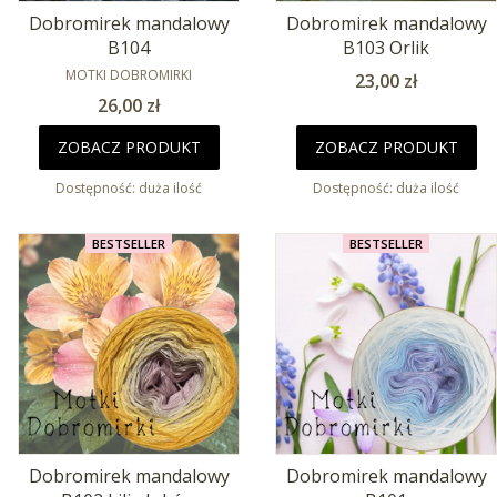
Dobromirek mandalowy
Dobromirek mandalowy
B104
B103 Orlik
PRODUCENT
MOTKI DOBROMIRKI
Cena
23,00 zł
Cena
26,00 zł
ZOBACZ PRODUKT
ZOBACZ PRODUKT
Dostępność:
duża ilość
Dostępność:
duża ilość
BESTSELLER
BESTSELLER
Dobromirek mandalowy
Dobromirek mandalowy