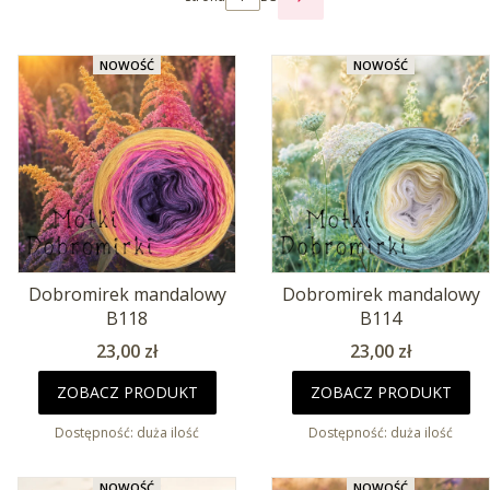
NASTĘPNE PRODUKTY
NOWOŚĆ
NOWOŚĆ
Dobromirek mandalowy
Dobromirek mandalowy
B118
B114
Cena
Cena
23,00 zł
23,00 zł
ZOBACZ PRODUKT
ZOBACZ PRODUKT
Dostępność:
duża ilość
Dostępność:
duża ilość
NOWOŚĆ
NOWOŚĆ