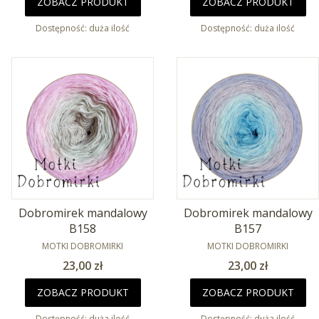
ZOBACZ PRODUKT
ZOBACZ PRODUKT
Dostępność:
duża ilość
Dostępność:
duża ilość
Dobromirek mandalowy
Dobromirek mandalowy
B158
B157
PRODUCENT
PRODUCENT
MOTKI DOBROMIRKI
MOTKI DOBROMIRKI
Cena
Cena
23,00 zł
23,00 zł
ZOBACZ PRODUKT
ZOBACZ PRODUKT
Dostępność:
duża ilość
Dostępność:
duża ilość