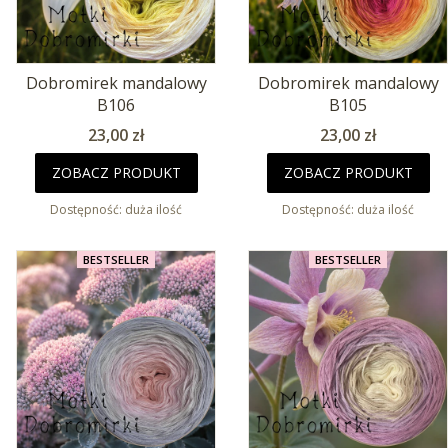
Dobromirek mandalowy
Dobromirek mandalowy
B106
B105
Cena
Cena
23,00 zł
23,00 zł
ZOBACZ PRODUKT
ZOBACZ PRODUKT
Dostępność:
duża ilość
Dostępność:
duża ilość
BESTSELLER
BESTSELLER