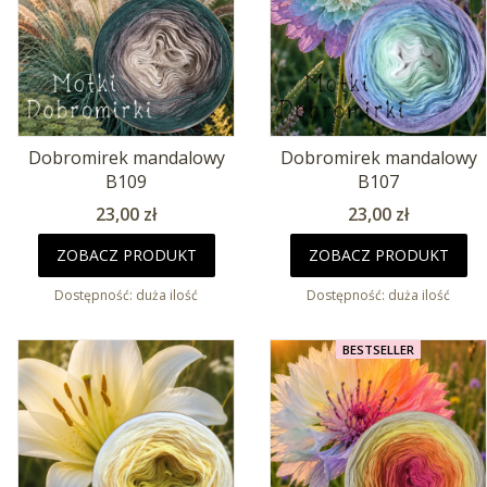
Dobromirek mandalowy
Dobromirek mandalowy
B109
B107
Cena
Cena
23,00 zł
23,00 zł
ZOBACZ PRODUKT
ZOBACZ PRODUKT
Dostępność:
duża ilość
Dostępność:
duża ilość
BESTSELLER