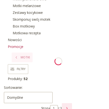
Motki melanżowe
Zestawy kocykowe
Skomponuj swój motek
Box motkowy
Motkowa recepta
Nowości
Promocje
Koniec menu
MOTKI
FILTRY
Produkty:
52
Lista produktów
Sortowanie:
Domyślne
Strona
z 3