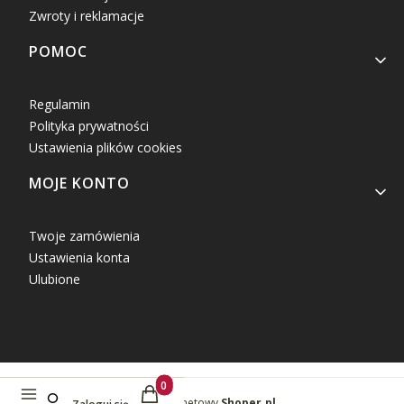
Zwroty i reklamacje
POMOC
Regulamin
Polityka prywatności
Ustawienia plików cookies
MOJE KONTO
Twoje zamówienia
Ustawienia konta
Ulubione
Produkty w koszyku: 0. Zobacz szczegóły
Sklep internetowy
Shoper.pl