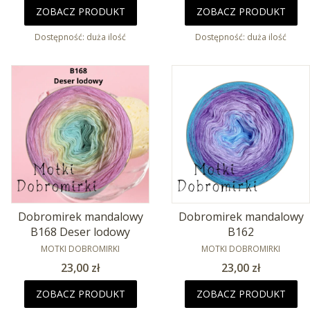
ZOBACZ PRODUKT
ZOBACZ PRODUKT
Dostępność:
duża ilość
Dostępność:
duża ilość
Dobromirek mandalowy
Dobromirek mandalowy
B168 Deser lodowy
B162
PRODUCENT
PRODUCENT
MOTKI DOBROMIRKI
MOTKI DOBROMIRKI
Cena
Cena
23,00 zł
23,00 zł
ZOBACZ PRODUKT
ZOBACZ PRODUKT