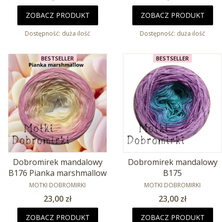
ZOBACZ PRODUKT
ZOBACZ PRODUKT
Dostępność:
duża ilość
Dostępność:
duża ilość
BESTSELLER
BESTSELLER
Dobromirek mandalowy
Dobromirek mandalowy
B176 Pianka marshmallow
B175
PRODUCENT
PRODUCENT
MOTKI DOBROMIRKI
MOTKI DOBROMIRKI
Cena
Cena
23,00 zł
23,00 zł
ZOBACZ PRODUKT
ZOBACZ PRODUKT