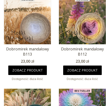
Dobromirek mandalowy
Dobromirek mandalowy
B113
B112
Cena
Cena
23,00 zł
23,00 zł
ZOBACZ PRODUKT
ZOBACZ PRODUKT
Dostępność:
duża ilość
Dostępność:
duża ilość
BESTSELLER