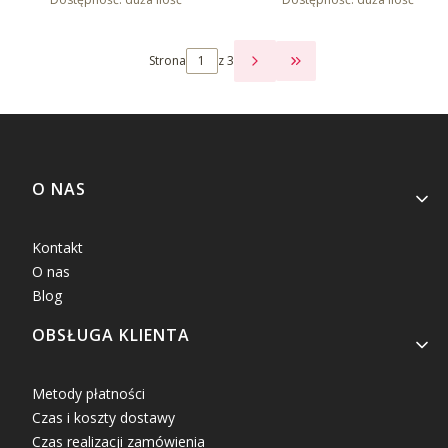
Strona
z 3
PRZEJDŹ DO OSTATNI
Linki w stopce
O NAS
Kontakt
O nas
Blog
OBSŁUGA KLIENTA
Metody płatności
Czas i koszty dostawy
Czas realizacji zamówienia