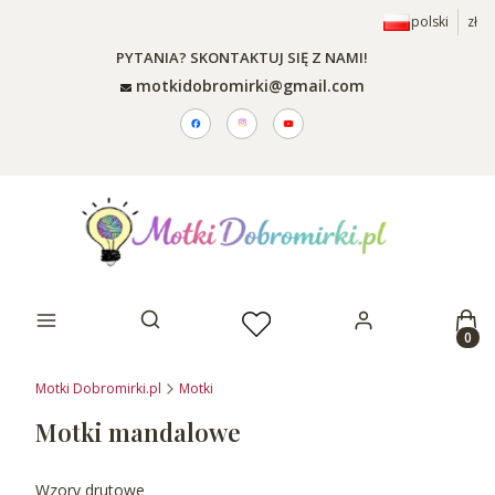
polski
zł
PYTANIA? SKONTAKTUJ SIĘ Z NAMI!
motkidobromirki@gmail.com
Prod
Otwórz wyszukiwarkę
Motki Dobromirki.pl
Motki
Motki mandalowe
Wzory drutowe