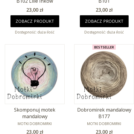
B102 Lilie Inków
B101
Cena
Cena
23,00 zł
23,00 zł
ZOBACZ PRODUKT
ZOBACZ PRODUKT
Dostępność:
duża ilość
Dostępność:
duża ilość
BESTSELLER
Skomponuj motek
Dobromirek mandalowy
mandalowy
B177
PRODUCENT
PRODUCENT
MOTKI DOBROMIRKI
MOTKI DOBROMIRKI
Cena
Cena
23,00 zł
23,00 zł