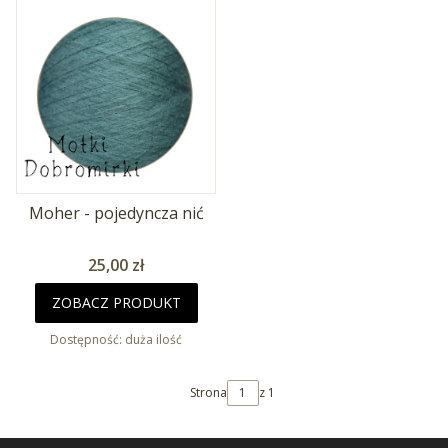
Moher - pojedyncza nić
Cena
25,00 zł
ZOBACZ PRODUKT
Dostępność:
duża ilość
Strona
z 1