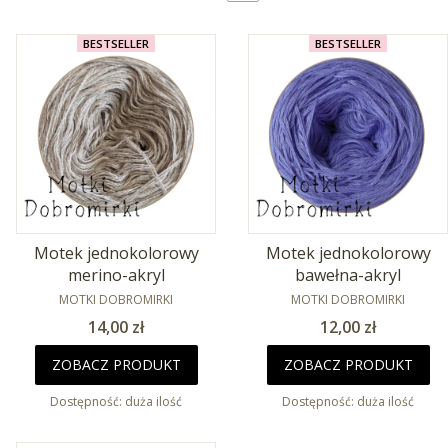
BESTSELLER
BESTSELLER
Motek jednokolorowy
Motek jednokolorowy
merino-akryl
bawełna-akryl
PRODUCENT
PRODUCENT
MOTKI DOBROMIRKI
MOTKI DOBROMIRKI
Cena
Cena
14,00 zł
12,00 zł
ZOBACZ PRODUKT
ZOBACZ PRODUKT
Dostępność:
duża ilość
Dostępność:
duża ilość