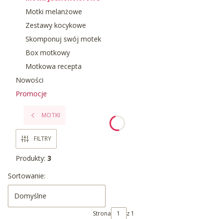
Motki melanżowe
Zestawy kocykowe
Skomponuj swój motek
Box motkowy
Motkowa recepta
Nowości
Promocje
Koniec menu
MOTKI
FILTRY
Produkty:
3
Lista produktów
Sortowanie:
Domyślne
Strona
z 1