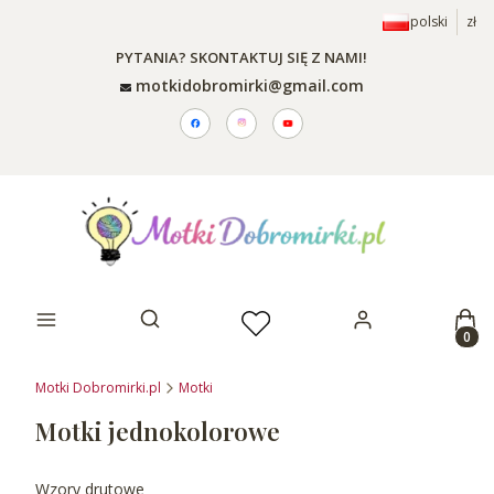
polski
zł
PYTANIA? SKONTAKTUJ SIĘ Z NAMI!
motkidobromirki@gmail.com
Prod
Otwórz wyszukiwarkę
Motki Dobromirki.pl
Motki
Motki jednokolorowe
Wzory drutowe